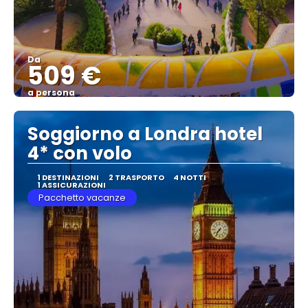
Da
509 €
a persona
Vedere
Soggiorno a Londra hotel
4* con volo
1 DESTINAZIONI
2 TRASPORTO
4 NOTTI
1 ASSICURAZIONI
Pacchetto vacanze