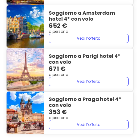
Soggiorno a Amsterdam
hotel 4* con volo
652 €
a persona
Vedi l’offerta
Soggiorno a Parigi hotel 4*
con volo
671 €
a persona
Vedi l’offerta
Soggiorno a Praga hotel 4*
con volo
353 €
a persona
Vedi l’offerta