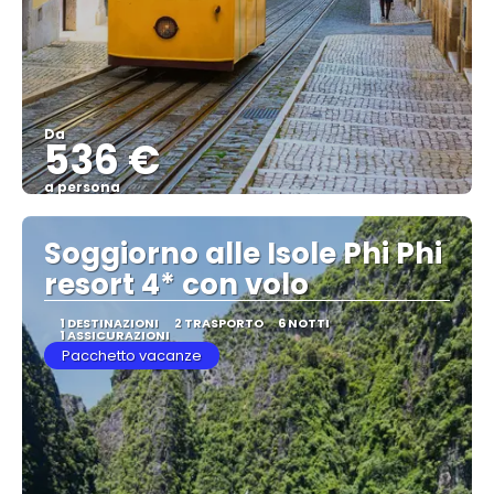
Da
536 €
a persona
Vedere
Soggiorno alle Isole Phi Phi
resort 4* con volo
1 DESTINAZIONI
2 TRASPORTO
6 NOTTI
1 ASSICURAZIONI
Pacchetto vacanze