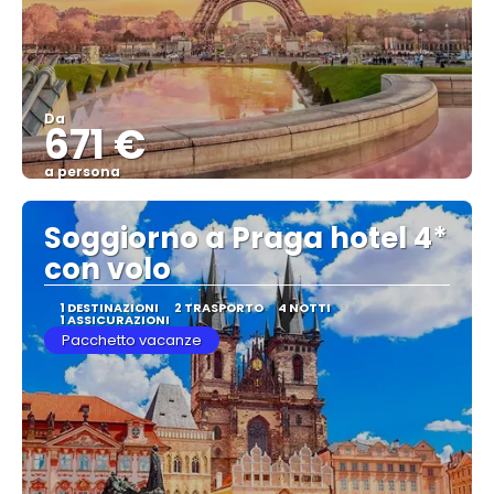
Da
671 €
a persona
Vedere
Soggiorno a Praga hotel 4*
con volo
1 DESTINAZIONI
2 TRASPORTO
4 NOTTI
1 ASSICURAZIONI
Pacchetto vacanze