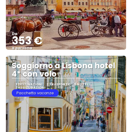
Da
353 €
a persona
Vedere
Soggiorno a Lisbona hotel
4* con volo
1 DESTINAZIONI
2 TRASPORTO
5 NOTTI
1 ASSICURAZIONI
Pacchetto vacanze