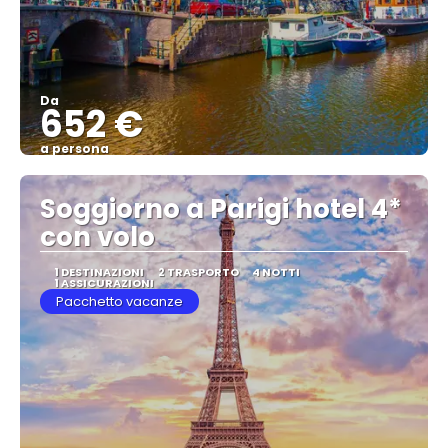
Da
652 €
a persona
Vedere
Soggiorno a Parigi hotel 4*
con volo
1 DESTINAZIONI
2 TRASPORTO
4 NOTTI
1 ASSICURAZIONI
Pacchetto vacanze