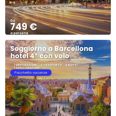
Da
749 €
a persona
Vedere
Soggiorno a Barcellona
hotel 4* con volo
1 DESTINAZIONI
2 TRASPORTO
4 NOTTI
1 ASSICURAZIONI
Pacchetto vacanze