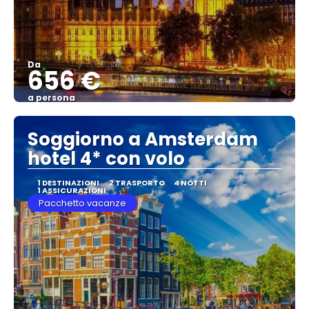
Da
656 €
a persona
Vedere
Soggiorno a Amsterdam
hotel 4* con volo
1 DESTINAZIONI
2 TRASPORTO
4 NOTTI
1 ASSICURAZIONI
Pacchetto vacanze